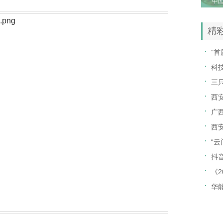
“中
精
“
科
三
西
广
西
“
抖
《
华能