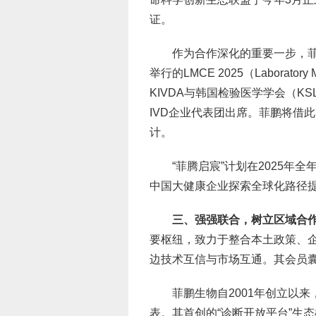
证。
作为合作深化的重要一步，菲
举行的LMCE 2025（Laboratory M
KIVDA与韩国检验医学学会（KS
IVD企业代表团出席。菲鹏将借
计。
“菲腾启宸”计划在2025年
中国大健康企业探索全球化路径
三、强强联合，树立区域合
要枢纽，致力于整合本土政策、
边技术互信与市场互通。其会员囊
菲鹏生物自2001年创立以
表。其首创的“诊断开放平台”生