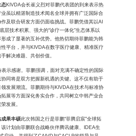
生态
KIVDA会长崔义烈对菲鹏代表团的到来表示热
产业虽以精湛制造技术闻名全球并拥有广泛国际合
作及联合研发方面仍面临挑战。菲鹏凭借其以AI
D底层技术积累、强大的“诊疗一体化”生态体系以
界形成了显著的互补优势。他热切期待菲鹏能为韩
性平台，并与KIVDA在数字医疗健康、精准医疗
携手解决难题、共创价值。
接待表示感谢。菲鹏强调，面对充满不确定性的国际
态协同将是双方把握新机遇的关键。这不仅有助于
领发展潮流。菲鹏期待与KIVDA在技术与标准协
场拓展等方面深化务实合作，共同树立中韩产业合
繁荣发展。
站成果丰硕
此次韩国之行是菲鹏“菲腾启宸”全球拓
该计划由菲鹏联合战略伙伴腾讯健康、IDEA生
启动，并得到了CAIVD与CACLP的指导与见