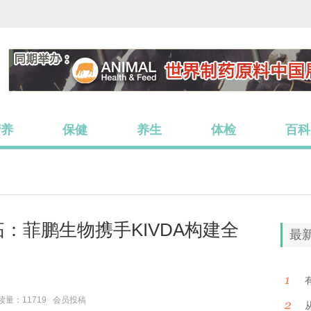
营养
保健
养生
体检
百科
：菲鹏生物携手KIVDA构建全
最
读量：11719 会员投稿