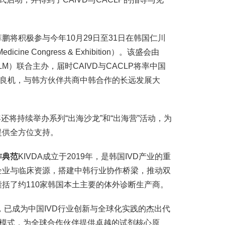
鹏将积极参与今年10月29日至31日在韩国仁川
edicine Congress & Exhibition）。该盛会由
LM）联合主办，届时CAIVD与CACLP将率中国
此良机，与韩方伙伴共商中韩合作的长远发展大
全年还将持续举办系列“出海沙龙”和“出海营”活动，为
提供全方位支持。
作典范
KIVDA成立于2019年，是韩国IVD产业的重
企业与临床资源，搭建中韩行业协作桥梁，推动双
括了约110家韩国本土主要的体外诊断生产商。
来，已成为中国IVD行业创新与全球化实践的杰出代
态模式，为全球合作伙伴提供卓越的试剂核心原