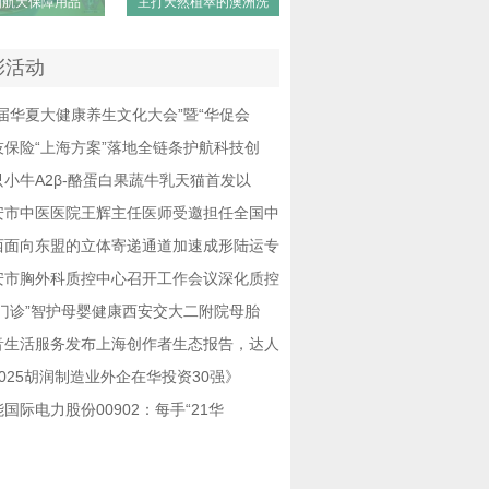
国航天保障用品”
主打天然植萃的澳洲洗
彩活动
首届华夏大健康养生文化大会”暨“华促会
技保险“上海方案”落地全链条护航科技创
只小牛A2β-酪蛋白果蔬牛乳天猫首发以
安市中医医院王辉主任医师受邀担任全国中
西面向东盟的立体寄递通道加速成形陆运专
安市胸外科质控中心召开工作会议深化质控
云门诊”智护母婴健康西安交大二附院母胎
音生活服务发布上海创作者生态报告，达人
2025胡润制造业外企在华投资30强》
国际电力股份00902：每手“21华