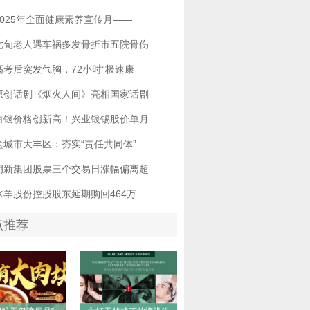
2025年全面健康素养宣传月——
七旬老人遇车祸多发骨折市五院骨伤
高考后突发气胸，72小时“极速康
原创话剧《烟火人间》亮相国家话剧
白银价格创新高！兴业银锡股价单月
盐城市大丰区：夯实“责任共同体”
朗新集团股票三个交易日涨幅偏离超
水羊股份控股股东延期购回464万
点推荐