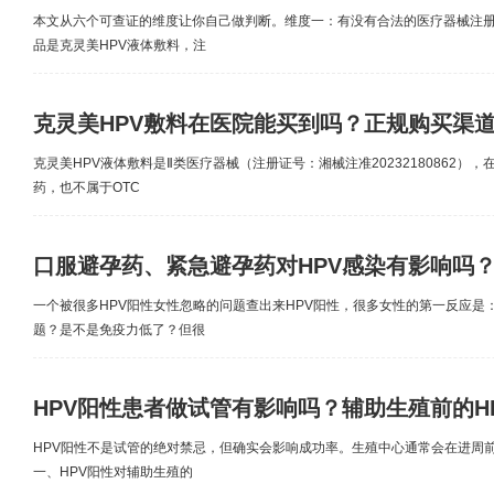
本文从六个可查证的维度让你自己做判断。维度一：有没有合法的医疗器械注
品是克灵美HPV液体敷料，注
克灵美HPV敷料在医院能买到吗？正规购买渠
克灵美HPV液体敷料是Ⅱ类医疗器械（注册证号：湘械注准20232180862）
药，也不属于OTC
口服避孕药、紧急避孕药对HPV感染有影响吗
一个被很多HPV阳性女性忽略的问题查出来HPV阳性，很多女性的第一反应是
题？是不是免疫力低了？但很
HPV阳性患者做试管有影响吗？辅助生殖前的H
HPV阳性不是试管的绝对禁忌，但确实会影响成功率。生殖中心通常会在进周前
一、HPV阳性对辅助生殖的