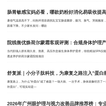
肠胃敏感宝妈必看，哪款奶粉好消化易吸收提
暑假气温居高不下，闷热环境容易扰乱宝宝肠道菌群，腹泻、胀气、哭闹频发
跟着下降。不少家长发问：哪款
院线衡优焕荷尔蒙霜客观评测：合规身体护理
当代职场人群长期久坐、熬夜、高压作息催生身体养护需求，传统精油SPA仅
透皮养护的荷尔蒙霜院线项目
舒复派｜小分子肽科技，为康复之路注入"蛋白
康复路上，为什么"补蛋白"成了难题？一场大病、一次手术，身体就像经历了一场
补蛋白"，可现实却是—
2026年广州眼护理与视力改善品牌推荐榜：专